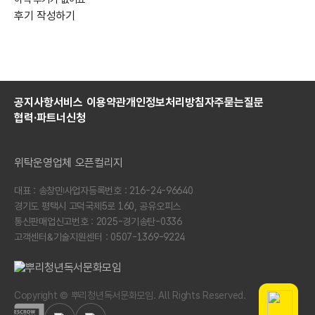
후기 작성하기
공지사항
서비스 이용약관
개인정보처리방침
자주묻는질문
협력·파트너신청
위탁운영업체 오픈컬리지
대표 : 송창민
사업자등록번호 : 216-24-96640
경기도 평택시 고덕국제5로 160, 공유오피스
통신판매업신고번호 : 2025-경기송탄-0336
고객센터&기술지원센터 : 0507-1369-9224
뿌리청년독서문화모임
Copyright © 뿌리청년독서문화모임. All Rights Reserved.