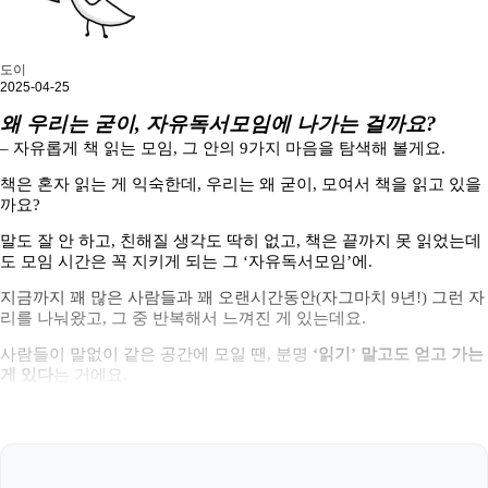
도이
2025-04-25
왜 우리는 굳이, 자유독서모임에 나가는 걸까요?
– 자유롭게 책 읽는 모임, 그 안의 9가지 마음을 탐색해 볼게요.
책은 혼자 읽는 게 익숙한데,
우리는 왜 굳이, 모여서 책을 읽고 있을
까요?
말도 잘 안 하고, 친해질 생각도 딱히 없고,
책은 끝까지 못 읽었는데
도
모임 시간은 꼭 지키게 되는 그 ‘자유독서모임’에.
지금까지 꽤 많은 사람들과 꽤 오랜시간동안(자그마치 9년!) 그런 자
리를 나눠왔고,
그 중 반복해서 느껴진 게 있는데요.
사람들이 말없이 같은 공간에 모일 땐,
분명
‘읽기’ 말고도 얻고 가는
게 있다
는 거에요.
그래서 조금 더 들여다봤습니다!
책은 핑계일지도 모르죠.
진짜 이유는 따로 있었을지도요.
---