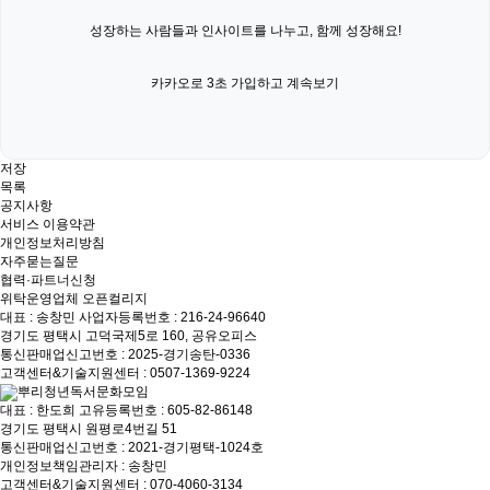
🌿 자유독서모임에 오는 9가지 이유
성장하는 사람들과 인사이트를 나누고, 함께 성장해요!
1. 조용한 연결형
카카오로 3초 가입하고 계속보기
말은 안 해도 괜찮은 사람들 사이에서
가만히 존재해보고 싶은 마음
을 가진 분들.
책 읽는 사람들 사이에서 먼 듯 하면서도 산뜻한 그 거리감. 지적인
커뮤니티에 속했다는 만족감을 느낄 수 있어요.
저장
목록
2. 가벼운 루틴형
공지사항
“이 정도는 하고 살아야지” 싶은 주말의 의식처럼 참여하는 분들!
서비스 이용약관
루틴은 별 게 아니라, 그런 기분 하나로 만들어지는 거니까요. 읽다
개인정보처리방침
보면 어느새 올 해 목표 책 권수를 다 채우는 분들.
자주묻는질문
협력·파트너신청
3. 완독부담 회피형
위탁운영업체 오픈컬리지
책을 덮었지만 자리를 떠나고 싶진 않았던 날.
읽지 않아도 부담 없
대표 : 송창민
사업자등록번호 : 216-24-96640
이 대화를 나눌 수 있는 공간은 드물어요.
경기도 평택시 고덕국제5로 160, 공유오피스
양질의 대화에 부담 없이 참여하고 싶은 분들.
통신판매업신고번호 : 2025-경기송탄-0336
고객센터&기술지원센터 : 0507-1369-9224
4. 혼자+함께형
뿌리청년독서문화모임
대표 : 한도희
고유등록번호 : 605-82-86148
혼자 있고 싶을 때, 혼자 있지 않아도 되는 곳.
모순 같은 말이지만 그
경기도 평택시 원평로4번길 51
런 순간이 분명 있어요.
통신판매업신고번호 : 2021-경기평택-1024호
인간은 사회적 동물이라 하죠? 먼 듯 가까운 듯 산뜻한 거리감을 즐
개인정보책임관리자 : 송창민
기는 분들.
고객센터&기술지원센터 : 070-4060-3134